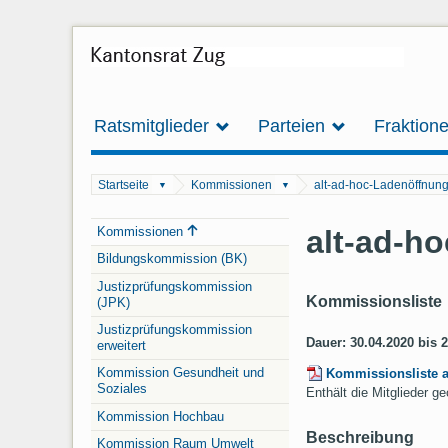
Ratsmitglieder
Parteien
Fraktion
Startseite
Kommissionen
alt-ad-hoc-Ladenöffnun
▼
▼
Navigation
alt-ad-h
Kommissionen
Bildungskommission (BK)
Justizprüfungskommission
Kommissionsliste
(JPK)
Justizprüfungskommission
Dauer: 30.04.2020 bis 
erweitert
Kommission Gesundheit und
Kommissionsliste 
Soziales
Enthält die Mitglieder 
Kommission Hochbau
Beschreibung
Kommission Raum Umwelt