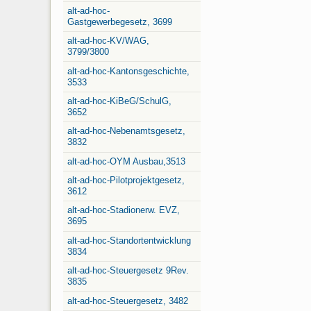
alt-ad-hoc-
Gastgewerbegesetz, 3699
alt-ad-hoc-KV/WAG,
3799/3800
alt-ad-hoc-Kantonsgeschichte,
3533
alt-ad-hoc-KiBeG/SchulG,
3652
alt-ad-hoc-Nebenamtsgesetz,
3832
alt-ad-hoc-OYM Ausbau,3513
alt-ad-hoc-Pilotprojektgesetz,
3612
alt-ad-hoc-Stadionerw. EVZ,
3695
alt-ad-hoc-Standortentwicklung
3834
alt-ad-hoc-Steuergesetz 9Rev.
3835
alt-ad-hoc-Steuergesetz, 3482