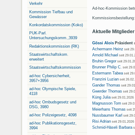
Verkehr
Ad-hoc-Kommission betre
Kommission Tiefbau und
Gewässer
Kommissionsbestellung:
Konkordatskommission (Koko)
Aktuelle Mitglied
PUK-Parl.
Untersuchungskomm.,3939
Gössi Alois
Präsident
Redaktionskommission (RK)
Achermann Heinz
seit 29
Staatswirtschaftskom.
Arnold Michael
seit 29.01
erweitert
Bruhin Gregor
seit 29.01.
Brunner Philip C.
Staatswirtschaftskommission
seit 29.
Estermann Tabea
seit 29
ad-hoc Cybersicherheit,
Franzini Luzian
seit 26.02
3957+3956
Gander Thomas
seit 29.0
ad-hoc Olympische Spiele,
Gwerder Thomas
seit 29.
4118
Küng Julia
seit 29.01.2026
ad-hoc Ombudsgesetz und
Magnusson Tom
seit 29.
DSG, 3980
Meierhans Thomas
seit 
ad-hoc Polizeigesetz, 4098
Nussbaumer Karl
seit 29
Risi Adrian
seit 29.01.2026
ad-hoc Publikationsgesetz,
Schmid-Häseli Barbara
s
3994