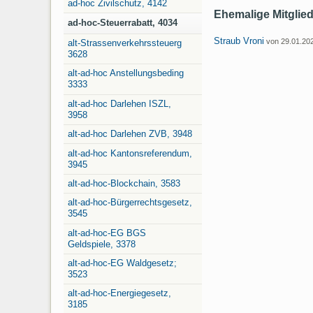
ad-hoc Zivilschutz, 4142
Ehemalige Mitglie
ad-hoc-Steuerrabatt, 4034
Straub Vroni
von 29.01.20
alt-Strassenverkehrssteuerg
3628
alt-ad-hoc Anstellungsbeding
3333
alt-ad-hoc Darlehen ISZL,
3958
alt-ad-hoc Darlehen ZVB, 3948
alt-ad-hoc Kantonsreferendum,
3945
alt-ad-hoc-Blockchain, 3583
alt-ad-hoc-Bürgerrechtsgesetz,
3545
alt-ad-hoc-EG BGS
Geldspiele, 3378
alt-ad-hoc-EG Waldgesetz;
3523
alt-ad-hoc-Energiegesetz,
3185