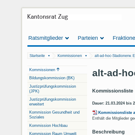
Ratsmitglieder
Parteien
Fraktion
Startseite
Kommissionen
alt-ad-hoc-Stadionerw. 
▼
▼
Navigation
alt-ad-h
Kommissionen
Bildungskommission (BK)
Justizprüfungskommission
Kommissionsliste
(JPK)
Justizprüfungskommission
Dauer: 21.03.2024 bis 
erweitert
Kommission Gesundheit und
Kommissionsliste 
Soziales
Enthält die Mitglieder 
Kommission Hochbau
Beschreibung
Kommission Raum Umwelt