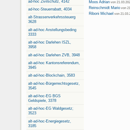
ad-hoc Zivilschutz, 4142
Moos Adrian
von 21.03.20
Reinschmidt Mario
von 2
ad-hoc-Steuerrabatt, 4034
Riboni Michael
von 21.03.
alt-Strassenverkehrssteuerg
3628
alt-ad-hoc Anstellungsbeding
3333
alt-ad-hoc Darlehen ISZL,
3958
alt-ad-hoc Darlehen ZVB, 3948
alt-ad-hoc Kantonsreferendum,
3945
alt-ad-hoc-Blockchain, 3583
alt-ad-hoc-Bürgerrechtsgesetz,
3545
alt-ad-hoc-EG BGS
Geldspiele, 3378
alt-ad-hoc-EG Waldgesetz;
3523
alt-ad-hoc-Energiegesetz,
3185