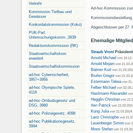
Verkehr
Ad-hoc-Kommission zum 
Kommission Tiefbau und
Gewässer
Kommissionsbestellung:
Konkordatskommission (Koko)
Abgeschlossen per 27. 
PUK-Parl.
Untersuchungskomm.,3939
Ehemalige Mitglie
Redaktionskommission (RK)
Straub Vroni
Präsiden
Staatswirtschaftskom.
Arnold Michael
erweitert
von 19.12.
Arnold Mirjam
von 21.03.2
Staatswirtschaftskommission
Balmer Kurt
von 21.03.202
ad-hoc Cybersicherheit,
Bruhin Gregor
von 21.03.2
3957+3956
Estermann Tabea
von 21.
ad-hoc Olympische Spiele,
Felber Michael
von 02.05.
4118
Haslimann Alexander
von
Hegglin Christian
von 21.
ad-hoc Ombudsgesetz und
DSG, 3980
Iten Patrick
von 21.03.202
Küng Julia
von 21.03.2024 
ad-hoc Polizeigesetz, 4098
Lanz Christophe
von 21.0
ad-hoc Publikationsgesetz,
Leuenberger Simon
von 2
3994
Moos Stefan
von 21.03.20