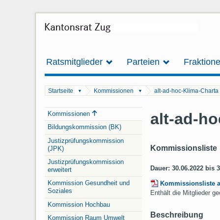
Ratsmitglieder
Parteien
Fraktion
Startseite
Kommissionen
alt-ad-hoc-Klima-Charta
▼
▼
Navigation
alt-ad-h
Kommissionen
Bildungskommission (BK)
Justizprüfungskommission
Kommissionsliste
(JPK)
Justizprüfungskommission
Dauer: 30.06.2022 bis 
erweitert
Kommission Gesundheit und
Kommissionsliste 
Soziales
Enthält die Mitglieder 
Kommission Hochbau
Beschreibung
Kommission Raum Umwelt