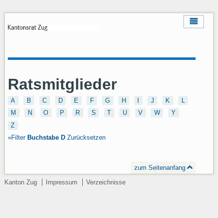
Ratsmitglieder
A
B
C
D
E
F
G
H
I
J
K
L
M
N
O
P
R
S
T
U
V
W
Y
Z
Filter
Buchstabe
D
Zurücksetzen
zum Seitenanfang
Kanton Zug
Impressum
Verzeichnisse