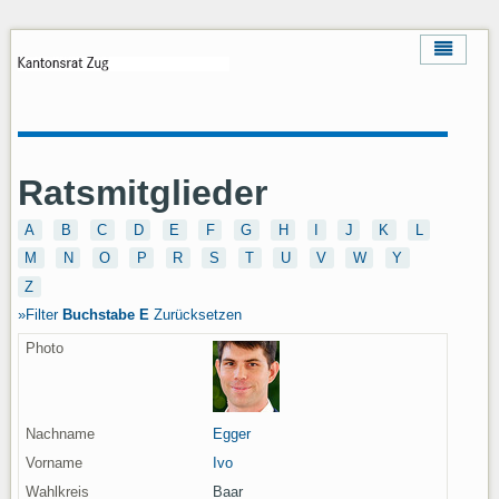
Ratsmitglieder
A
B
C
D
E
F
G
H
I
J
K
L
M
N
O
P
R
S
T
U
V
W
Y
Z
Filter
Buchstabe
E
Zurücksetzen
Egger
Ivo
Baar