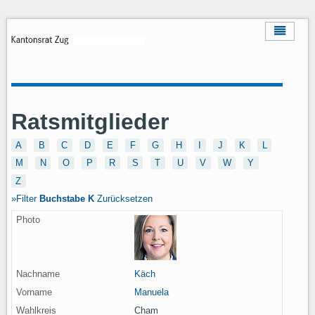
Ratsmitglieder
A
B
C
D
E
F
G
H
I
J
K
L
M
N
O
P
R
S
T
U
V
W
Y
Z
Filter
Buchstabe
K
Zurücksetzen
Käch
Manuela
Cham